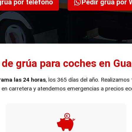
grúa por teléfono
Pedir grúa por
o de grúa para coches en Gu
rama las 24 horas
, los 365 días del año. Realizamos
a en carretera y atendemos emergencias a precios e