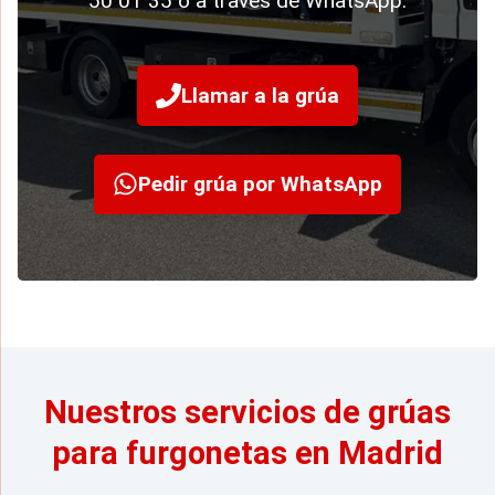
50 01 35 o a través de WhatsApp.
Llamar a la grúa
Pedir grúa por WhatsApp
Nuestros servicios de grúas
para furgonetas en Madrid